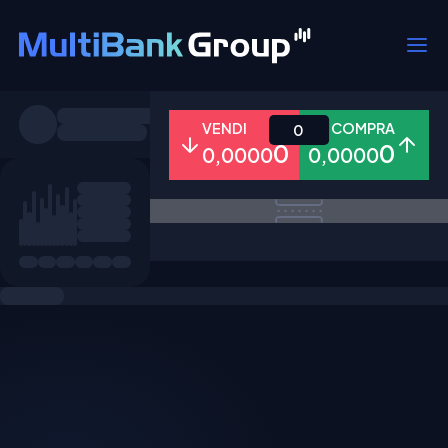
Simboli
VENDI
COMPRA
0
0
0
0,0000
0,0000
Tutti
Forex
Metalli
Azioni
Preferiti