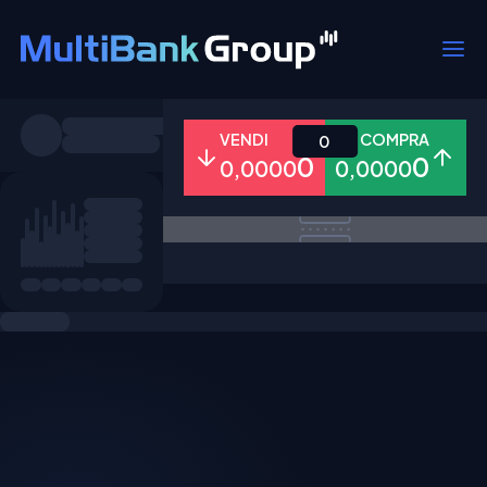
Simboli
VENDI
COMPRA
0
0
0
0,0000
0,0000
Tutti
Forex
Metalli
Azioni
Preferiti