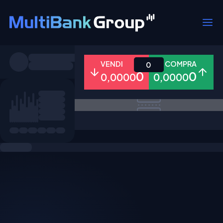
Simboli
VENDI
COMPRA
0
0
0
0,0000
0,0000
Tutti
Forex
Metalli
Azioni
Preferiti