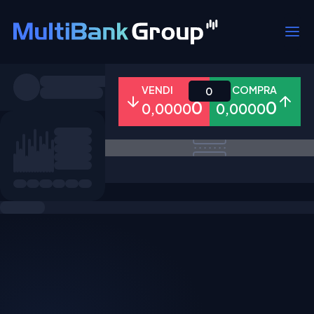
Simboli
VENDI
COMPRA
0
0
0
0,0000
0,0000
Tutti
Forex
Metalli
Azioni
Preferiti