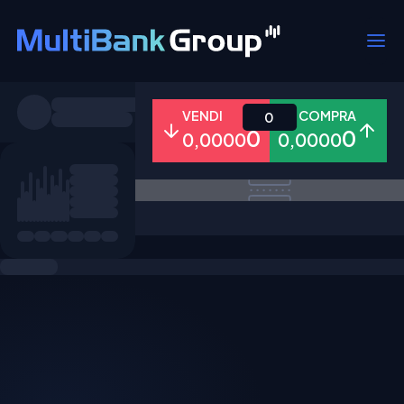
Simboli
VENDI
COMPRA
0
0
0
0,0000
0,0000
Tutti
Forex
Metalli
Azioni
Preferiti