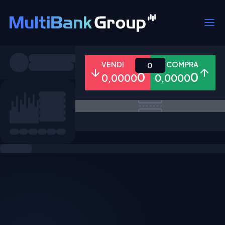
Simboli
VENDI
COMPRA
0
0
0
0,0000
0,0000
Tutti
Forex
Metalli
Azioni
Preferiti