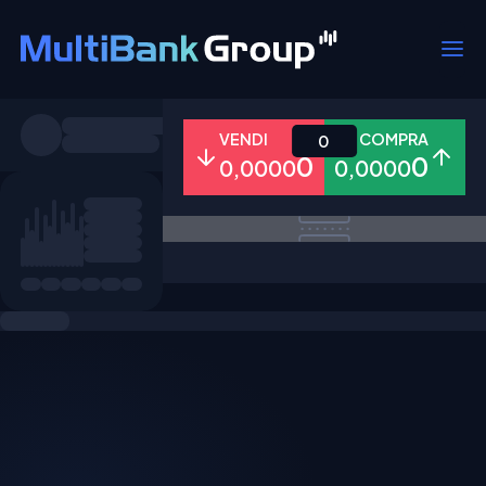
Simboli
VENDI
COMPRA
0
0
0
0,0000
0,0000
Tutti
Forex
Metalli
Azioni
Preferiti