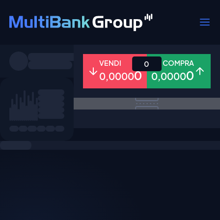
Simboli
VENDI
COMPRA
0
0
0
0,0000
0,0000
Tutti
Forex
Metalli
Azioni
Preferiti