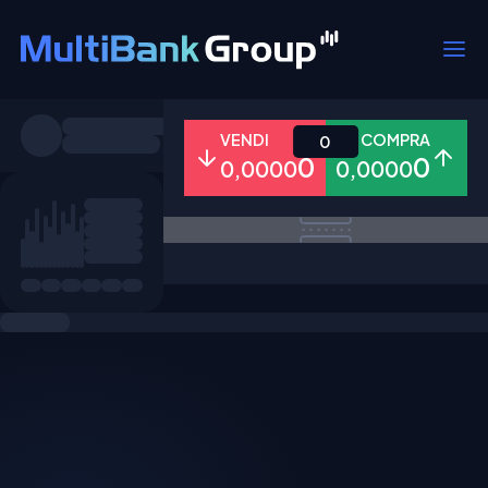
Simboli
VENDI
COMPRA
0
0
0
0,0000
0,0000
Tutti
Forex
Metalli
Azioni
Preferiti