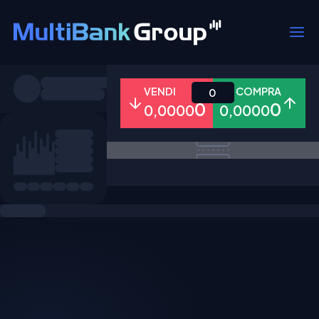
Simboli
VENDI
COMPRA
0
0
0
0,0000
0,0000
Tutti
Forex
Metalli
Azioni
Preferiti