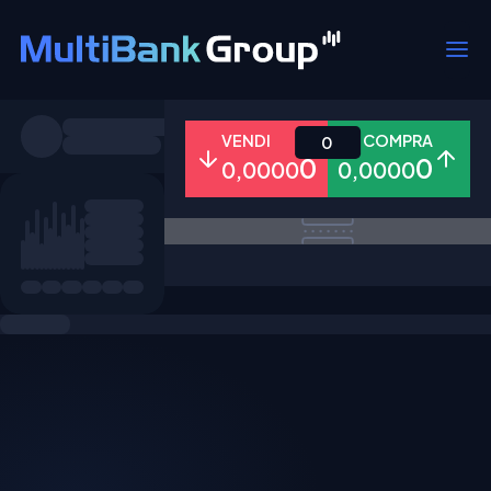
Simboli
VENDI
COMPRA
0
0
0
0,0000
0,0000
Tutti
Forex
Metalli
Azioni
Preferiti