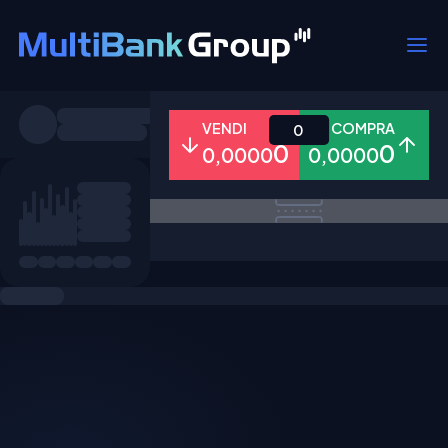
Simboli
VENDI
COMPRA
0
0
0
0,0000
0,0000
Tutti
Forex
Metalli
Azioni
Preferiti