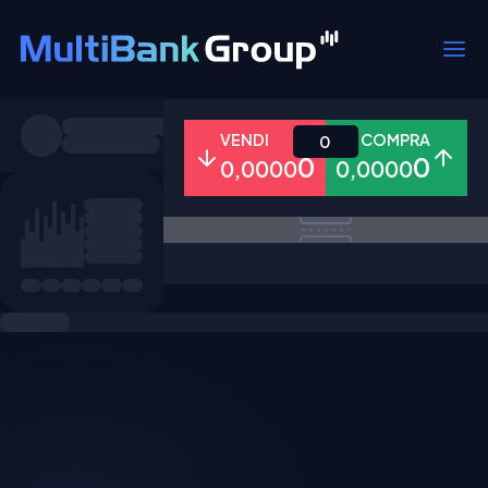
Simboli
VENDI
COMPRA
0
0
0
0,0000
0,0000
Tutti
Forex
Metalli
Azioni
Preferiti