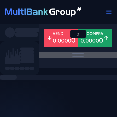
Simboli
VENDI
COMPRA
0
0
0
0,0000
0,0000
Tutti
Forex
Metalli
Azioni
Preferiti