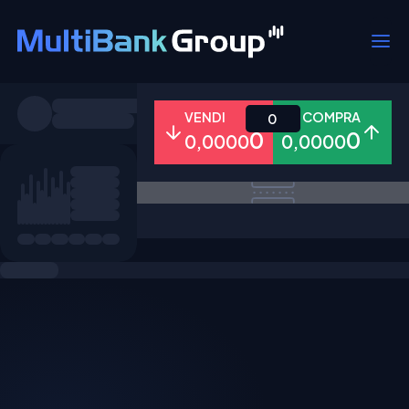
Simboli
VENDI
COMPRA
0
0
0
0,0000
0,0000
Tutti
Forex
Metalli
Azioni
Preferiti