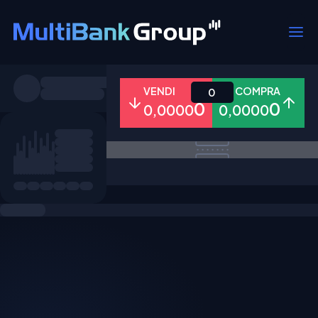
Simboli
VENDI
COMPRA
0
0
0
0,0000
0,0000
Tutti
Forex
Metalli
Azioni
Preferiti