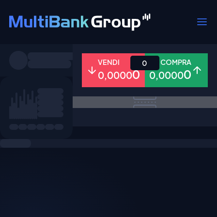
Simboli
VENDI
COMPRA
0
0
0
0,0000
0,0000
Tutti
Forex
Metalli
Azioni
Preferiti