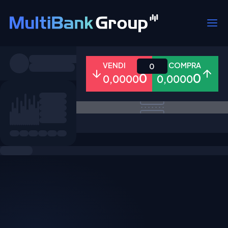
Simboli
VENDI
COMPRA
0
0
0
0,0000
0,0000
Tutti
Forex
Metalli
Azioni
Preferiti