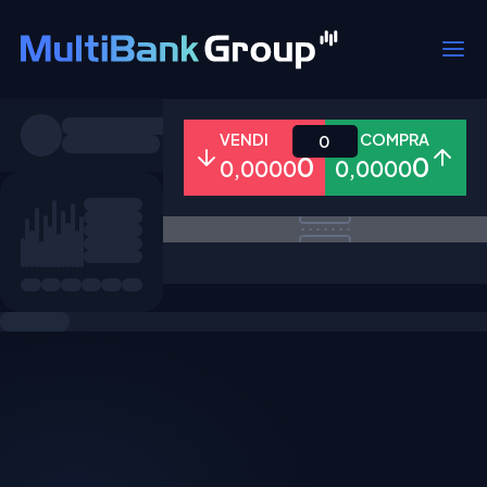
Simboli
VENDI
COMPRA
0
0
0
0,0000
0,0000
Tutti
Forex
Metalli
Azioni
Preferiti