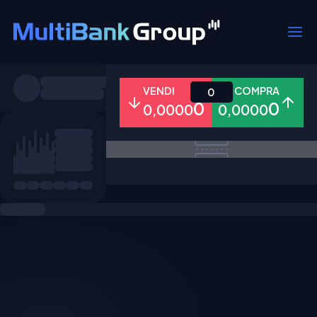
Simboli
VENDI
COMPRA
0
0
0
0,0000
0,0000
Tutti
Forex
Metalli
Azioni
Preferiti