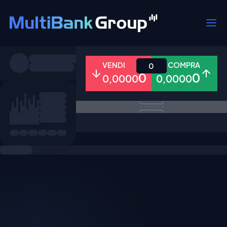
Simboli
VENDI
COMPRA
0
0
0
0,0000
0,0000
Tutti
Forex
Metalli
Azioni
Preferiti