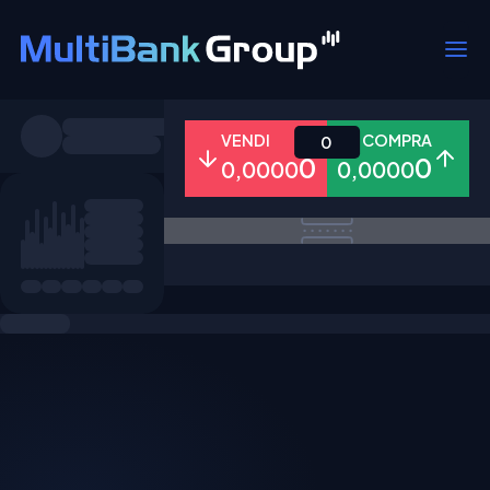
Simboli
VENDI
COMPRA
0
0
0
0,0000
0,0000
Tutti
Forex
Metalli
Azioni
Preferiti