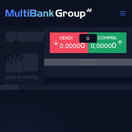
Simboli
VENDI
COMPRA
0
0
0
0,0000
0,0000
Tutti
Forex
Metalli
Azioni
Preferiti