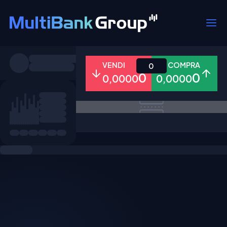
Simboli
VENDI
COMPRA
0
0
0
0,0000
0,0000
Tutti
Forex
Metalli
Azioni
Preferiti