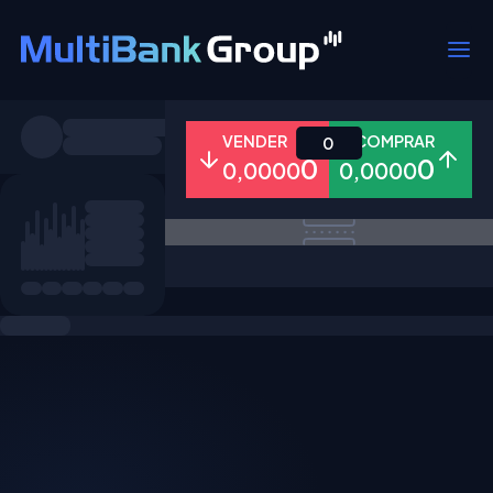
Símbolos
VENDER
COMPRAR
0
0
0
0,0000
0,0000
Todos
Forex
Metais
Ações
Favoritos