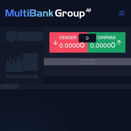
Símbolos
VENDER
COMPRAR
0
0
0
0,0000
0,0000
Todos
Forex
Metais
Ações
Favoritos