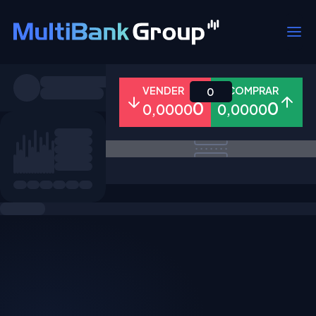
Símbolos
VENDER
COMPRAR
0
0
0
0,0000
0,0000
Todos
Forex
Metais
Ações
Favoritos