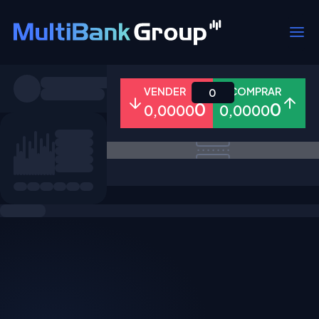
Símbolos
VENDER
COMPRAR
0
0
0
0,0000
0,0000
Todos
Forex
Metais
Ações
Favoritos