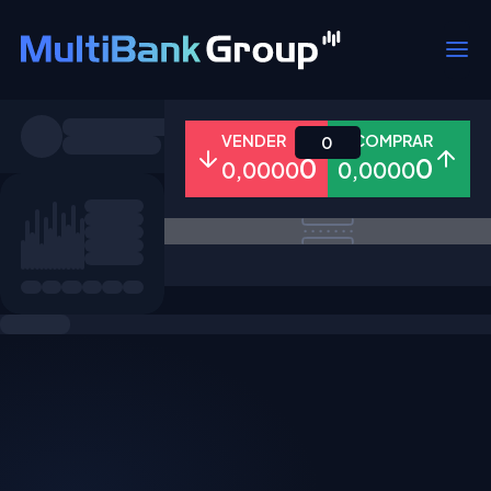
Símbolos
VENDER
COMPRAR
0
0
0
0,0000
0,0000
Todos
Forex
Metais
Ações
Favoritos