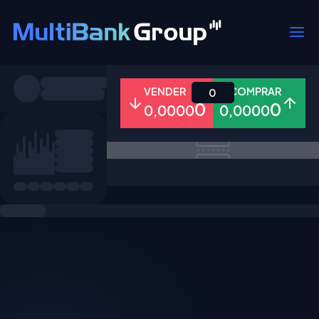
Símbolos
VENDER
COMPRAR
0
0
0
0,0000
0,0000
Todos
Forex
Metais
Ações
Favoritos