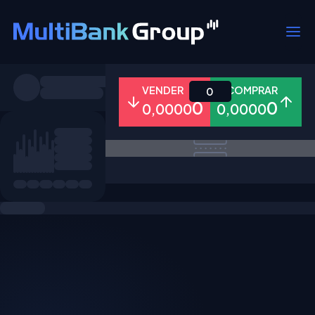
Símbolos
VENDER
COMPRAR
0
0
0
0,0000
0,0000
Todos
Forex
Metais
Ações
Favoritos