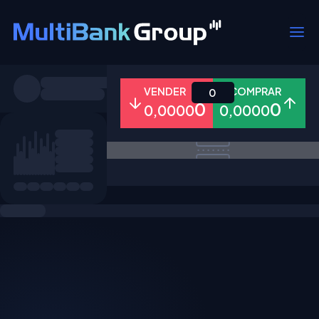
Símbolos
VENDER
COMPRAR
0
0
0
0,0000
0,0000
Todos
Forex
Metais
Ações
Favoritos