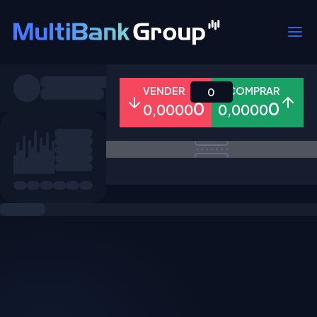
Símbolos
VENDER
COMPRAR
0
0
0
0,0000
0,0000
Todos
Forex
Metais
Ações
Favoritos