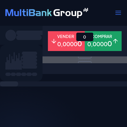
Símbolos
VENDER
COMPRAR
0
0
0
0,0000
0,0000
Todos
Forex
Metais
Ações
Favoritos