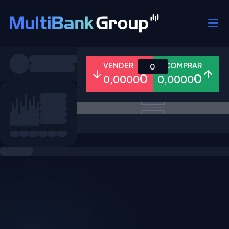
Símbolos
VENDER
COMPRAR
0
0
0
0,0000
0,0000
Todos
Forex
Metais
Ações
Favoritos