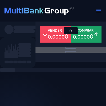
Símbolos
VENDER
COMPRAR
0
0
0
0,0000
0,0000
Todos
Forex
Metais
Ações
Favoritos