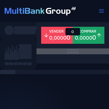
Símbolos
VENDER
COMPRAR
0
0
0
0,0000
0,0000
Todos
Forex
Metais
Ações
Favoritos