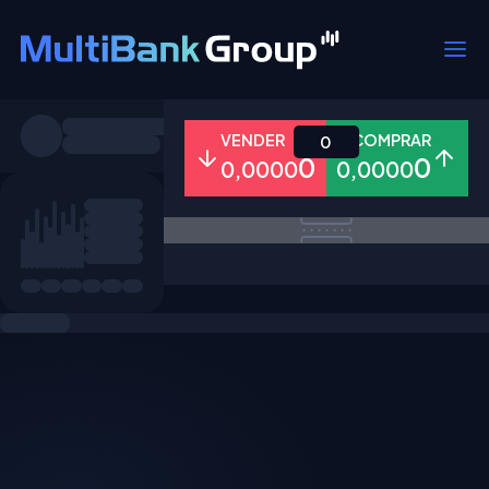
Símbolos
VENDER
COMPRAR
0
0
0
0,0000
0,0000
Todos
Forex
Metais
Ações
Favoritos