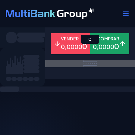
Símbolos
VENDER
COMPRAR
0
0
0
0,0000
0,0000
Todos
Forex
Metais
Ações
Favoritos