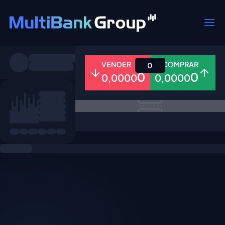
Símbolos
VENDER
COMPRAR
0
0
0
0,0000
0,0000
Todos
Forex
Metais
Ações
Favoritos