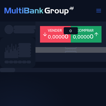
Símbolos
VENDER
COMPRAR
0
0
0
0,0000
0,0000
Todos
Forex
Metais
Ações
Favoritos