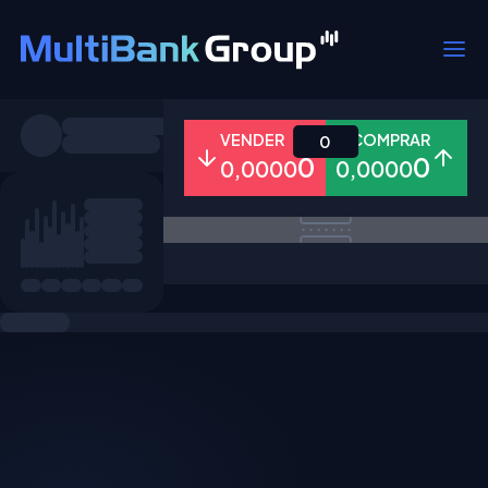
Símbolos
VENDER
COMPRAR
0
0
0
0,0000
0,0000
Todos
Forex
Metais
Ações
Favoritos