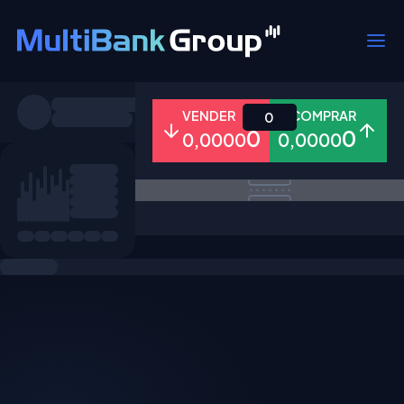
Símbolos
VENDER
COMPRAR
0
0
0
0,0000
0,0000
Todos
Forex
Metais
Ações
Favoritos