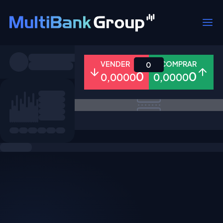
Símbolos
VENDER
COMPRAR
0
0
0
0,0000
0,0000
Todos
Forex
Metais
Ações
Favoritos