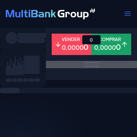
Símbolos
VENDER
COMPRAR
0
0
0
0,0000
0,0000
Todos
Forex
Metais
Ações
Favoritos