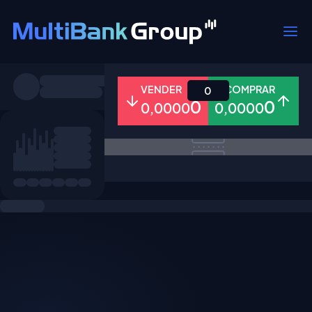
Símbolos
VENDER
COMPRAR
0
0
0
0,0000
0,0000
Todos
Forex
Metais
Ações
Favoritos