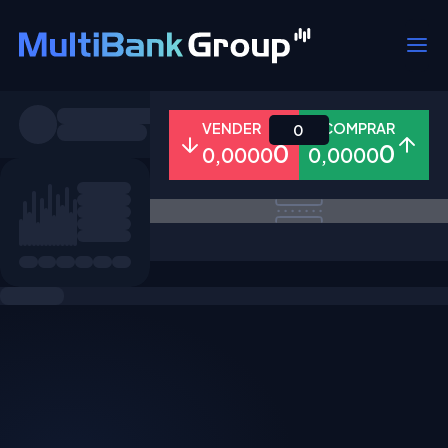
Símbolos
VENDER
COMPRAR
0
0
0
0,0000
0,0000
Todos
Forex
Metais
Ações
Favoritos