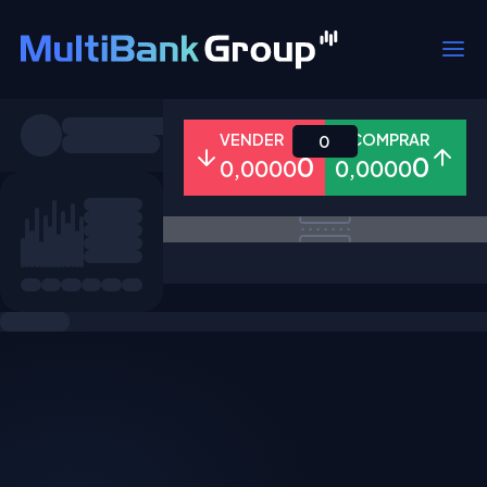
Símbolos
VENDER
COMPRAR
0
0
0
0,0000
0,0000
Todos
Forex
Metais
Ações
Favoritos