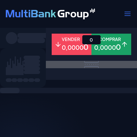
Símbolos
VENDER
COMPRAR
0
0
0
0,0000
0,0000
Todos
Forex
Metais
Ações
Favoritos