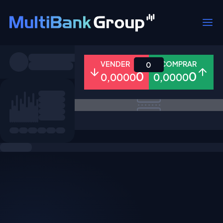
Símbolos
VENDER
COMPRAR
0
0
0
0,0000
0,0000
Todos
Forex
Metais
Ações
Favoritos